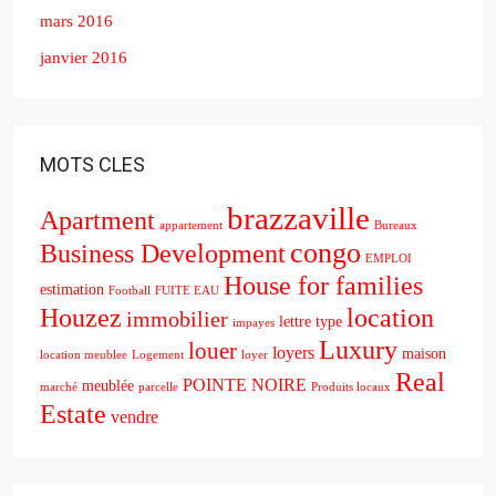
mars 2016
janvier 2016
MOTS CLES
brazzaville
Apartment
appartement
Bureaux
congo
Business Development
EMPLOI
House for families
estimation
Football
FUITE EAU
Houzez
location
immobilier
lettre type
impayes
Luxury
louer
loyers
maison
location meublee
Logement
loyer
Real
POINTE NOIRE
meublée
marché
parcelle
Produits locaux
Estate
vendre