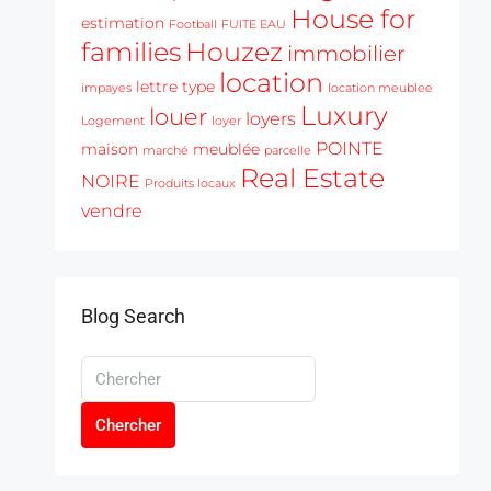
House for
estimation
Football
FUITE EAU
families
Houzez
immobilier
location
lettre type
impayes
location meublee
Luxury
louer
loyers
Logement
loyer
POINTE
maison
meublée
marché
parcelle
Real Estate
NOIRE
Produits locaux
vendre
Blog Search
Chercher