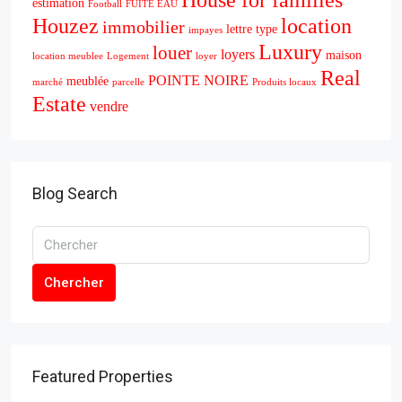
House for families
estimation
Football
FUITE EAU
Houzez
location
immobilier
lettre type
impayes
Luxury
louer
loyers
maison
location meublee
Logement
loyer
Real
POINTE NOIRE
meublée
marché
parcelle
Produits locaux
Estate
vendre
Blog Search
Chercher
Featured Properties