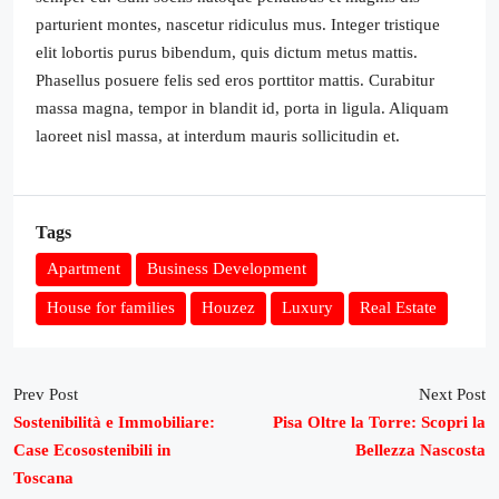
parturient montes, nascetur ridiculus mus. Integer tristique
elit lobortis purus bibendum, quis dictum metus mattis.
Phasellus posuere felis sed eros porttitor mattis. Curabitur
massa magna, tempor in blandit id, porta in ligula. Aliquam
laoreet nisl massa, at interdum mauris sollicitudin et.
Tags
Apartment
Business Development
House for families
Houzez
Luxury
Real Estate
Prev Post
Next Post
Sostenibilità e Immobiliare:
Pisa Oltre la Torre: Scopri la
Case Ecosostenibili in
Bellezza Nascosta
Toscana