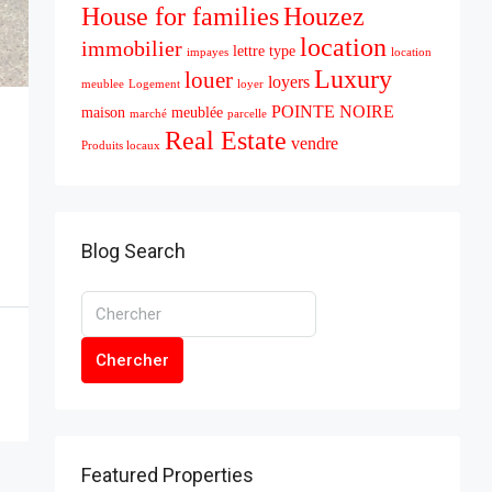
House for families
Houzez
location
immobilier
lettre type
impayes
location
Luxury
louer
loyers
meublee
Logement
loyer
POINTE NOIRE
maison
meublée
marché
parcelle
Real Estate
vendre
Produits locaux
Blog Search
Chercher
Featured Properties