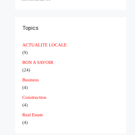
V
Topics
ACTUALITE LOCALE
(9)
BON A SAVOIR
(24)
Business
(4)
Construction
(4)
Real Estate
(4)