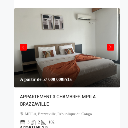
A partir de
57 000 000Fcfa
2
APPARTEMENT 3 CHAMBRES MPILA
V
BRAZZAVILLE
MPILA, Brazzaville, République du Congo
(
3
2
102
APPARTEMENTS