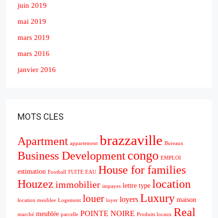
juin 2019
mai 2019
mars 2019
mars 2016
janvier 2016
MOTS CLES
brazzaville
Apartment
appartement
Bureaux
congo
Business Development
EMPLOI
House for families
estimation
Football
FUITE EAU
Houzez
location
immobilier
lettre type
impayes
Luxury
louer
loyers
maison
location meublee
Logement
loyer
Real
POINTE NOIRE
meublée
marché
parcelle
Produits locaux