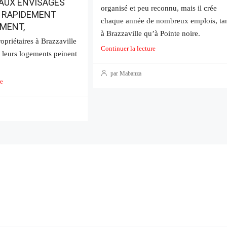
AUX ENVISAGES
organisé et peu reconnu, mais il crée
 RAPIDEMENT
chaque année de nombreux emplois, ta
MENT,
à Brazzaville qu’à Pointe noire.
priétaires à Brazzaville
Continuer la lecture
 leurs logements peinent
par Mabanza
re
550 000Fcfa
MPILA
APPARTEMENT MODERNE 3 CHAMBRES
DANS RESIDENCE SECURISEE MPILA
BRAZZAVILLE
 Congo
MPILA, Brazzaville, République du Congo
3
2
102
APPARTEMENTS