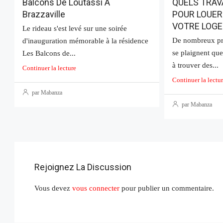
Balcons De Loutassi À
QUELS TRAV
Brazzaville
POUR LOUER
VOTRE LOGE
Le rideau s'est levé sur une soirée
De nombreux pro
d'inauguration mémorable à la résidence
se plaignent que
Les Balcons de...
à trouver des...
Continuer la lecture
Continuer la lectu
A partir de
71 000 000Fcfa
par Mabanza
par Mabanza
APPARTEMENT 4 CHAMBRES 
BRAZZAVILLE
MPILA, Brazzaville, République du
3
2
102
Rejoignez La Discussion
APPARTEMENTS
Vous devez
vous connecter
pour publier un commentaire.