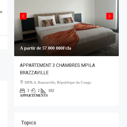
nt
A partir de
57 000 000Fcfa
2
APPARTEMENT 3 CHAMBRES MPILA
V
BRAZZAVILLE
MPILA, Brazzaville, République du Congo
(
3
2
102
APPARTEMENTS
V
Topics