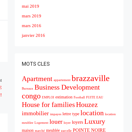
mai 2019
mars 2019
mars 2016
janvier 2016
MOTS CLES
brazzaville
Apartment
t
appartement
Business Development
E
Bureaux
congo
!
estimation
EMPLOI
Football
FUITE EAU
House for families
Houzez
location
immobilier
lettre type
impayes
location
Luxury
louer
loyers
meublee
Logement
loyer
POINTE NOIRE
maison
meublée
marché
parcelle